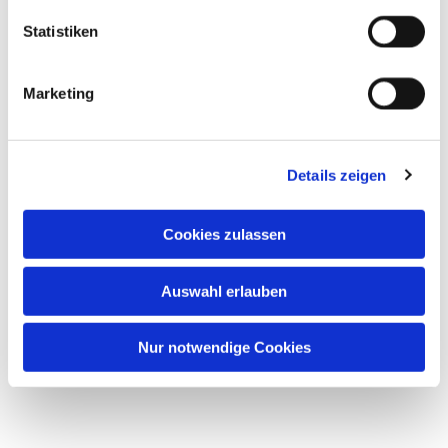
Code. Lieblingsvorlage auswählen, individuell
Statistiken
anpassen und noch heute starten!
Marketing
Details zeigen
Cookies zulassen
Ob Neuling oder geborener
Auswahl erlauben
Webdesigner,
deine Website richtet sich nach
Nur notwendige Cookies
dir.